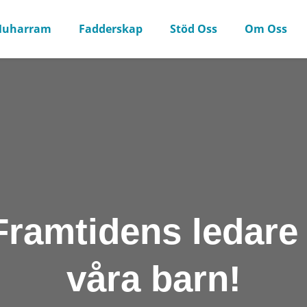
uharram
Fadderskap
Stöd Oss
Om Oss
Framtidens ledare 
våra barn!