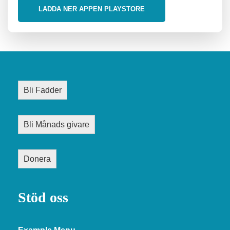
LADDA NER APPEN PLAYSTORE
Bli Fadder
Bli Månads givare
Donera
Stöd oss