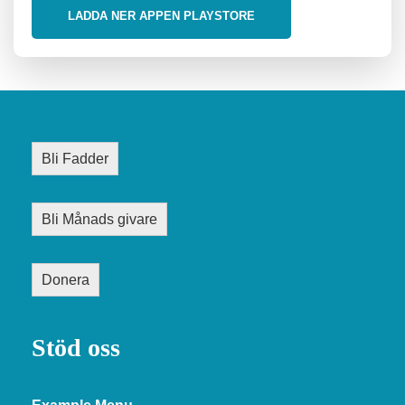
LADDA NER APPEN PLAYSTORE
Bli Fadder
Bli Månads givare
Donera
Stöd oss