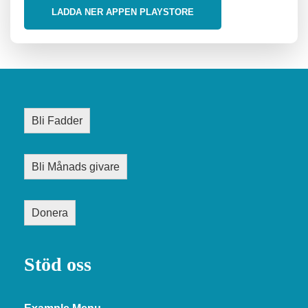
LADDA NER APPEN PLAYSTORE
Bli Fadder
Bli Månads givare
Donera
Stöd oss