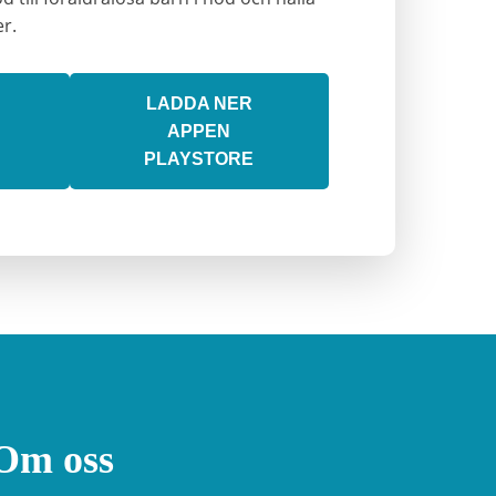
er.
LADDA NER
APPEN
PLAYSTORE
Om oss