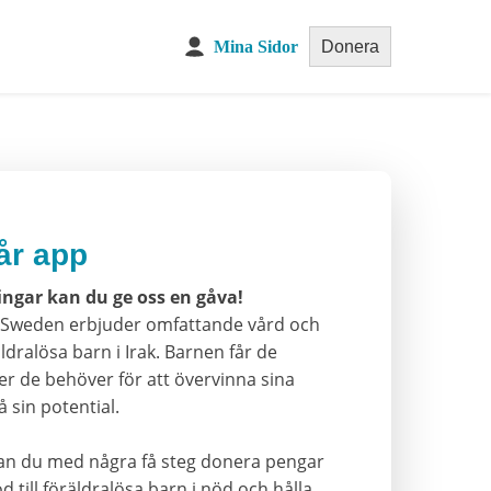
Mina Sidor
Donera
år app
ingar kan du ge oss en gåva!
re Sweden erbjuder omfattande vård och
äldralösa barn i Irak. Barnen får de
er de behöver för att övervinna sina
 sin potential.
an du med några få steg donera pengar
d till föräldralösa barn i nöd och hålla