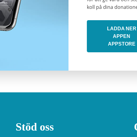
koll på dina donation
LADDA NER
APPEN
APPSTORE
Stöd oss