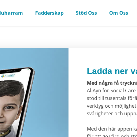
uharram
Fadderskap
Stöd Oss
Om Oss
Ladda ner v
Med några få tryckn
Al-Ayn for Social Ca
stöd till tusentals för
verktyg och möjlighet
svårigheter och uppnå
Med den här appen k
för att ge vård och stö