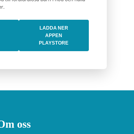
er.
LADDA NER
APPEN
PLAYSTORE
Om oss