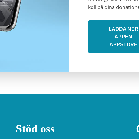
koll på dina donation
LADDA NER
APPEN
APPSTORE
Stöd oss