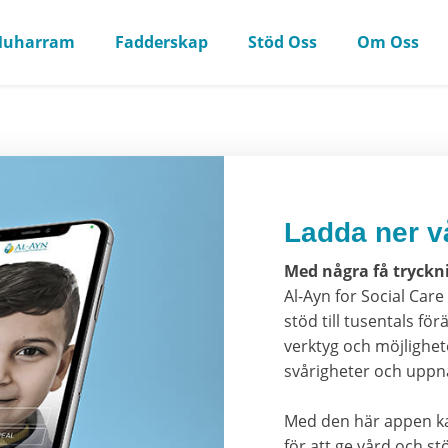
uharram
Fadderskap
Stöd Oss
Om Oss
Ladda ner v
Med några få tryckn
Al-Ayn for Social Ca
stöd till tusentals för
verktyg och möjlighet
svårigheter och uppnå
Med den här appen k
för att ge vård och stö