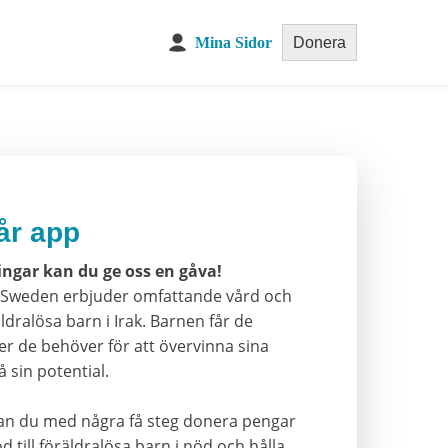
Mina Sidor
Donera
år app
ingar kan du ge oss en gåva!
re Sweden erbjuder omfattande vård och
äldralösa barn i Irak. Barnen får de
er de behöver för att övervinna sina
 sin potential.
an du med några få steg donera pengar
d till föräldralösa barn i nöd och hålla