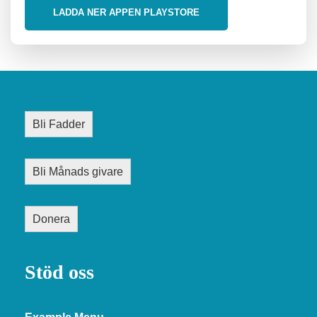
LADDA NER APPEN PLAYSTORE
Bli Fadder
Bli Månads givare
Donera
Stöd oss