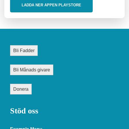
LADDA NER APPEN PLAYSTORE
Bli Fadder
Bli Månads givare
Donera
Stöd oss