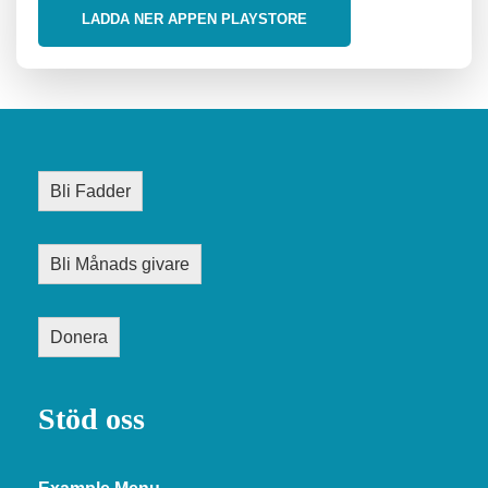
LADDA NER APPEN PLAYSTORE
Bli Fadder
Bli Månads givare
Donera
Stöd oss