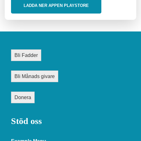
LADDA NER APPEN PLAYSTORE
Bli Fadder
Bli Månads givare
Donera
Stöd oss