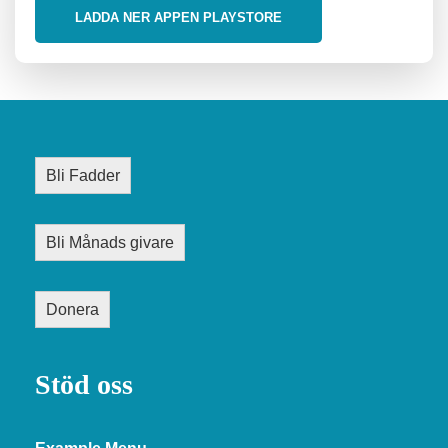
LADDA NER APPEN PLAYSTORE
Bli Fadder
Bli Månads givare
Donera
Stöd oss