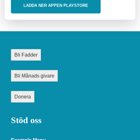
LADDA NER APPEN PLAYSTORE
Bli Fadder
Bli Månads givare
Donera
Stöd oss