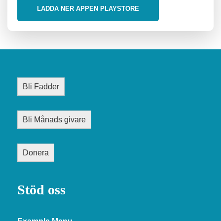
LADDA NER APPEN PLAYSTORE
Bli Fadder
Bli Månads givare
Donera
Stöd oss