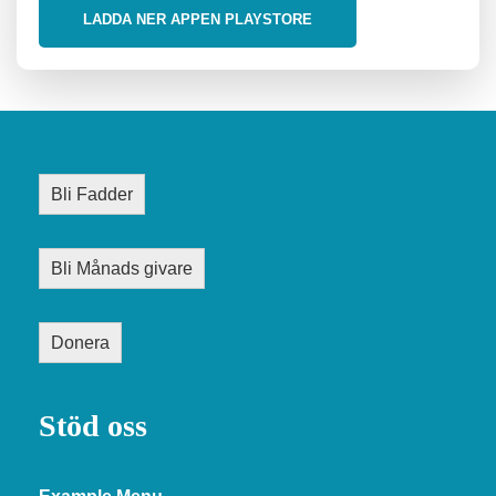
LADDA NER APPEN PLAYSTORE
Bli Fadder
Bli Månads givare
Donera
Stöd oss